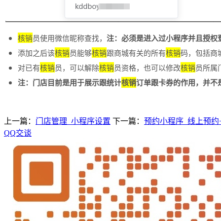
核销
员使用微信昵称查找，
注：必须是进入过小程序并且授权
添加之后该
核销
员能够
核销
跟商城有关的所有
核销
码，包括商
对已有
核销
员，可以解除
核销
员资格，也可以修改
核销
员所属
注：门店目前是用于展示跟统计
核销
订单跟卡券的作用，并不
上一篇：
门店管理_小程序设置
下一篇：
预约小程序_线上预约
QQ交谈