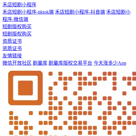
禾店短剧小程序
禾店短剧小程序-tiktok端
禾店短剧小程序-抖音端
禾店短剧小
程序-微信端
短剧版权购买
短剧版权购买
资质证书
资质证书
友情链接
微信开放社区
剧量库
剧量库版权交易平台
今天涨多少App