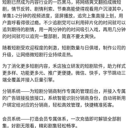
短剧已然成为内容行业的一匹黑马，将网络爽文翻拍成微短
剧，情节反转、剧情利索、节奏高能使得观看用户沉浸其中，
单集
1-2分钟的视频进度，竖屏播放，追完上集直接上划，用
户直呼看得很过瘾。不少追剧党可以利用碎片化的时间就可以
追到期待的剧情，用一两分钟的的时间吸引入戏，再用几分钟
的时间就可以追完一整部剧，简直不要太爽快。
随着短剧受欢迎程度的刺激，短剧数量与日俱增，制作公司的
升级，让网络微短剧行业持续走热。
为了消化更多短剧内容，
禾店
独立研发的短剧软件，
助力样式
更多样、功能更多元、推广更便捷。微信、快手，字节跳动三
端全覆盖并接入巨量引擎。
分销系统
——为短剧分销商制作专属的管理后台，并接入专属
的广告链接投放接口，系统智能识别分销商身份，自动将新用
户绑定给对应的分销商，轻松高效管理，快捷精准拓客。
会员系统
——打造会员专属体系，一次充值即可解锁全部剧
集，好剧无限看，精彩剧集轻松畅享。