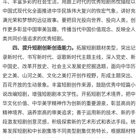
斗、丰富多彩的社会生活，用跟上时代的优秀短剧热忱描绘以
中国式现代化全面推进中华民族伟大复兴的恢宏气象，讲好充
满光荣和梦想的远征故事。要把目光投向世界、投向人类，创
作更多彰显中国审美旨趣、传播当代中国价值观念、反映全人
类共同价值追求的优秀短剧。
四、提升短剧创新创造能力。
拓展短剧题材类型，突出记
录新时代、书写新时代、讴歌新时代主题主线，深入党史、新
中国史、改革开放史、社会主义发展史挖掘选题，面向中华历
史之美、山河之美、文化之美打开创作视野，形成主题突出、
百花齐放的生动景象。丰富短剧创作来源，鼓励优秀中短篇小
说改编短剧，增强短剧剧本文学性。开拓短剧艺术境界，把中
华文化价值、中华美学精神作为创新的重要源泉，彰显高尚的
精神境界、涵养崇高的审美追求；善于运用新的技术、新的手
段激发短剧创意灵感，积极探索新的艺术形式和表达手段。统
筹发挥短剧和中长剧集等不同类型剧集优势特长，根据题材特