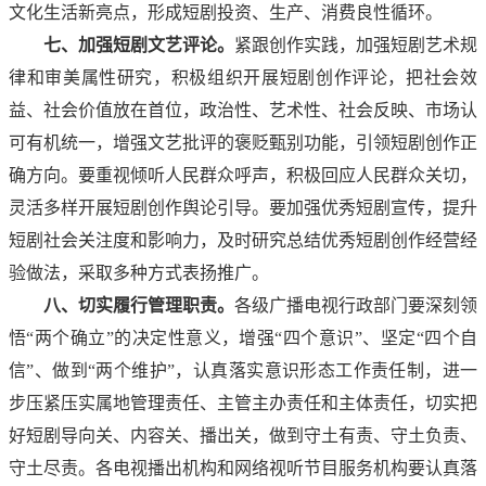
文化生活新亮点，形成短剧投资、生产、消费良性循环。
七、加强短剧文艺评论。
紧跟创作实践，加强短剧艺术规
律和审美属性研究，积极组织开展短剧创作评论，把社会效
益、社会价值放在首位，政治性、艺术性、社会反映、市场认
可有机统一，增强文艺批评的褒贬甄别功能，引领短剧创作正
确方向。要重视倾听人民群众呼声，积极回应人民群众关切，
灵活多样开展短剧创作舆论引导。要加强优秀短剧宣传，提升
短剧社会关注度和影响力，及时研究总结优秀短剧创作经营经
验做法，采取多种方式表扬推广。
八、切实履行管理职责。
各级广播电视行政部门要深刻领
悟“两个确立”的决定性意义，增强“四个意识”、坚定“四个自
信”、做到“两个维护”，认真落实意识形态工作责任制，进一
步压紧压实属地管理责任、主管主办责任和主体责任，切实把
好短剧导向关、内容关、播出关，做到守土有责、守土负责、
守土尽责。各电视播出机构和网络视听节目服务机构要认真落