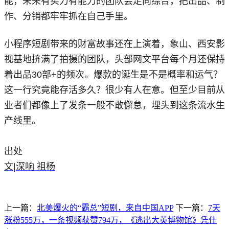
能，未来有实力有能力的团队会走向综合，把出品、制
作、分销都牢牢抓在自己手里。
小程序短剧带来的财富故事还在上演着，象山、西安影
视基地挤满了拍摄的团队，头部网文平台每个月还保持
着出品30部+的频次。爆款的诞生是不是概率和运气？
这一行究竟能存活多久？很少有人在意。但至少目前从
业者们都像上了发条一般不敢懈怠，埋头到这条流水生
产线里。
出处
文|深响 祖杨
上一篇：
北美爆火的“霸总”短剧，来自中国APP
下一篇：
7天
涨粉555万，一条视频获赞794万，《逃出大英博物馆》凭什