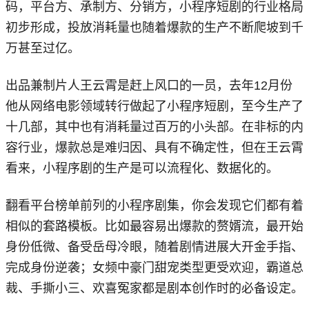
码，平台方、承制方、分销方，小程序短剧的行业格局
初步形成，投放消耗量也随着爆款的生产不断爬坡到千
万甚至过亿。
出品兼制片人王云霄是赶上风口的一员，去年12月份
他从网络电影领域转行做起了小程序短剧，至今生产了
十几部，其中也有消耗量过百万的小头部。在非标的内
容行业，爆款总是难归因、具有不确定性，但在王云霄
看来，小程序剧的生产是可以流程化、数据化的。
翻看平台榜单前列的小程序剧集，你会发现它们都有着
相似的套路模板。比如最容易出爆款的赘婿流，最开始
身份低微、备受岳母冷眼，随着剧情进展大开金手指、
完成身份逆袭；女频中豪门甜宠类型更受欢迎，霸道总
裁、手撕小三、欢喜冤家都是剧本创作时的必备设定。