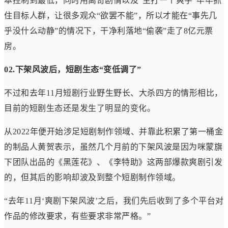
本控制到最低，同时用离奇剧情以及“主打一个爽字”牢牢抓
住目标人群，让很多观众“欲罢不能”，所以才能在“事先几
乎没什么动静”的情况下，干净利落地“偷袭”走了8亿元票
房。
02.下架风波后，短剧生态“变低调了”
不过和去年11月短剧行业野生野长、大杀四方的情形相比，
目前的短剧生态还是发生了明显的变化。
从2022年便开始涉足短剧制作领域、并靠此积累了第一桶金
的制品人黄贺表示，虽然几个月前的下架风波是因为咪蒙旗
下团队出品的《黑莲花》、《李特助》这两部爆款爽剧引发
的，但其后的影响却波及到整个短剧制作领域。
“去年11月‘爽剧下架风波’之后，我们先后收到了多个平台对
作品的修改要求，有些要求非常严格。”