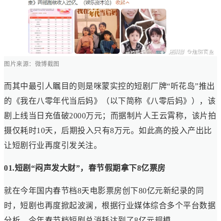
图片来源：微博截图
而其中最引人瞩目的则是咪蒙实控的短剧厂牌“听花岛”推出
的《我在八零年代当后妈》（以下简称《八零后妈》），该
剧上线当日充值破2000万元；而据制片人王云霄称，该片拍
摄仅耗时10天，后期投入只有8万元。如此高的投入产出比
让短剧行业再度引发关注。
01.短剧“闷声发大财”，春节假期拿下8亿票房
就在今年国内春节档8天电影票房创下80亿元新纪录的同
时，短剧也再度掀起波澜，根据行业媒体综合多个平台数据
分析，今年春节档短剧总消耗达到了8亿元规模。