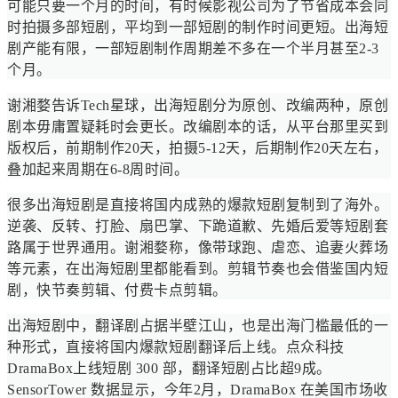
可能只要一个月的时间，有时候影视公司为了节省成本会同
时拍摄多部短剧，平均到一部短剧的制作时间更短。出海短
剧产能有限，一部短剧制作周期差不多在一个半月甚至2-3
个月。
谢湘婺告诉Tech星球，出海短剧分为原创、改编两种，原创
剧本毋庸置疑耗时会更长。改编剧本的话，从平台那里买到
版权后，前期制作20天，拍摄5-12天，后期制作20天左右，
叠加起来周期在6-8周时间。
很多出海短剧是直接将国内成熟的爆款短剧复制到了海外。
逆袭、反转、打脸、扇巴掌、下跪道歉、先婚后爱等短剧套
路属于世界通用。谢湘婺称，像带球跑、虐恋、追妻火葬场
等元素，在出海短剧里都能看到。剪辑节奏也会借鉴国内短
剧，快节奏剪辑、付费卡点剪辑。
出海短剧中，翻译剧占据半壁江山，也是出海门槛最低的一
种形式，直接将国内爆款短剧翻译后上线。点众科技
DramaBox上线短剧 300 部，翻译短剧占比超9成。
SensorTower 数据显示，今年2月，DramaBox 在美国市场收