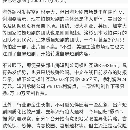
多已经涨到了5000-1.5万元/天。
海外题材发挥空间也更大，但出海短剧市场处于萌芽阶段，
谢湘婺表示，现在拍摄短剧的主体还是华人群体，美国公司
以及团队还没有亲自下场。纽约、澳大利亚、英国、加拿大
等国家拍摄短剧的团队也是刚刚崛起。洛杉矶本地拍得好的
团队不到10家，追求质量短剧的团队，一个月甚至2个月只
能拍出一部，出片量不高。“不过，美国主流市场现在也关
注到了竖屏短剧，开始转发竖屏短剧内容。”
不过眼下，即便是头部出海短剧公司枫叶互动ReelShort，具
有先发优势，也只是烧钱赚吆喝。中文在线日前发布的财报
显示，旗下公司枫叶互动2023年营收6.86亿元，净利润为24
万元。短剧承制公司5%-10%利润点，一部短剧制作下来只
挣3万-10万元制作费。
此外，行业野蛮生长期，不可避免伴随着一些乱象，出海短
剧同质化比较严重。去年流行狼人题材，今年回归“霸总”。
据谢湘婺观察，部分平台开始有意识地采取差异化策略，尝
试惊悚、恐怖、青春校园、喜剧题材等。但主流还是走保险