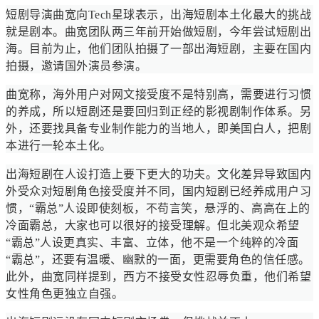
短剧导演曲宽向Tech星球表示，出海短剧本土化最大的挑战
就是剧本。曲宽团队两三年前开始做短剧，今年尝试短剧出
海。目前为止，他们团队拍摄了一部出海短剧，主要在国内
拍摄，邀请国外演员参演。
曲宽称，海外用户对网文接受度不是特别高，需要进行习惯
的养成，所以短剧还是要回归到正经的影视剧制作体系。另
外，还要找具备专业制作能力的当地人，即美国白人，把剧
本进行一轮本土化。
出海短剧在人设打造上要下更大的功夫。文化差异导致国内
外受众对短剧角色接受度并不同，国内短剧已经养成用户习
惯，“霸总”人设即使刻板，不苟言笑，悬浮的、高高在上的
冷面霸总，大家也可以很好的接受理解。但北美观众希望
“霸总”人设更真实、丰富、立体，他不是一个纯粹的冷面
“霸总”，还要有温暖、幽默的一面，更需要角色的信任感。
此外，曲宽同样提到，西方不接受女性忍辱负重，他们希望
女性角色更独立自强。