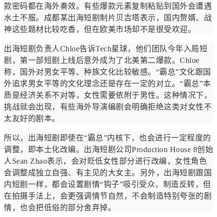
款密码都在海外奏效。有些爆款元素复制粘贴到国外会遭遇
水土不服。成都某出海短剧制片贝吉塔表示，国内赘婿、战
神这些题材比较吃香，但在欧美市场却不是很受欢迎。
出海短剧负责人Chloe告诉Tech星球，他们团队今年入局短
剧，第一部短剧上线后意外成为了北美第二爆款。Chloe
称，国外对男女平等、种族文化比较敏感。“霸总”文化跟国
外追求男女平等的文化理念还是存在一定的对立。“霸总”本
质是经济关系不对等，女性需要依附于男性。这种情况下，
挑战就会出现，有些海外导演编剧会明确拒绝这类对女性不
太友好的剧本。
所以，出海短剧即使在“霸总”内核下，也会进行一定程度的
调整，即本土化改编。出海短剧公司Production House 8创始
人Sean Zhao表示，会对贬低女性部分进行改编，女性角色
会调整成独立自强、有主见的大女主。另外，出海短剧跟国
内短剧一样，都会设置剧情“钩子”吸引受众，制造反转，但
在拍摄手法上，会更强调情节自然，不会制造特别夸张的剧
情，也会把低俗的部分舍弃掉。