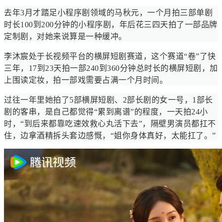
去年3月才踏足小程序剧领域的马秋元，一个月拍三部单剧
时长100到200分钟的小程序剧，年后花三四天拍了一部品牌
定制剧，对她来说算是一种缓冲。
李沐宸处于长视频平台的横屏短剧赛道，这个赛道“卷”了快
三年，17到23天拍一部240到360分钟总时长的横屏短剧，加
上围读定妆，拍一部戏需要占满一个月时间。
过往一年里她拍了5部横屏短剧、2部长剧的女一号，1部长
剧的客串，是自己都觉得“累到离谱”的程度，一天拍24小
时，“到后来都靠吃速效救心丸活下去”，隔壁男演员都扛不
住，边拿酒精拆头套边感慨，“姐你身体真好，太能扛了。”