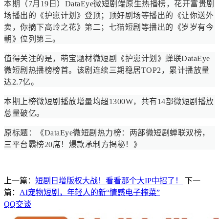
本期（7月19日）DataEye微短剧端原生热播榜，花开富贵剧
场播出的《护崽计划》登顶；顶好剧场等播出的《让你送外
卖，你摘下高岭之花》第二；七猫短剧等播出的《岁岁有今
朝》位列第三。
值得关注的是，萌宝题材微短剧《护崽计划》蝉联DataEye
微短剧热播榜榜首。该剧连续三期稳居TOP2，累计播放量
达2.7亿。
本期上榜微短剧播放增量均超1300W，共有14部微短剧播放
总量破亿。
原标题：《DataEye微短剧热力榜：两部微短剧蝉联双榜，
三平台霸榜20席！爆款承制方揭秘！》
上一篇：
短剧日增版权大战！看看那个大IP中招了！
下一
篇：
AI宠物短剧，年轻人的新“情感电子榨菜”
QQ交谈