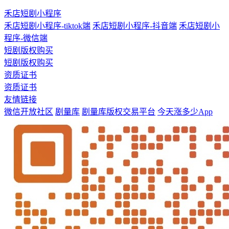
禾店短剧小程序
禾店短剧小程序-tiktok端
禾店短剧小程序-抖音端
禾店短剧小
程序-微信端
短剧版权购买
短剧版权购买
资质证书
资质证书
友情链接
微信开放社区
剧量库
剧量库版权交易平台
今天涨多少App