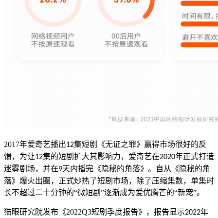
2017
年爱奇艺播出
集短剧《无证之罪》赢得市场很好的反
12
馈，为让
集的短剧扩大其影响力，爱奇艺在
年正式打造
12
2020
迷雾剧场，并在
天内播完《隐秘的角落》。自从《隐秘的角
9
落》爆火出圈，正式炒热了短剧市场，除了压缩集数，单集时
长不超过二十分钟的“微短剧”逐渐成为爱优腾芒的“新宠”。
猫眼研究院发布《
2022Q3
短剧季度报告》，报告显示
年
2022