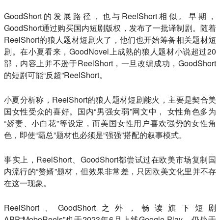
GoodShort的发展路径，也与ReelShort相似。早期，
GoodShort通过购买国内短剧版权，发布了一批译制剧。随着
ReelShort的狼人题材短剧火了，他们也开始筹备相关题材短
剧。在小夏看来，GoodNovel上成熟的狼人题材小说超过20
部，内容上并不逊于ReelShort，一旦改编成功，GoodShort
的短剧可能“反超”ReelShort。
小夏分析称，ReelShort的狼人题材短剧能火，主要是契合美
国女性受众的喜好。国内“男强女弱”网文中， 女性角色多为
“娇妻、小白花”等设定，而美国女性用户喜欢强势的女性角
色，即使“霸总”题材也必须是“强强”搭配的叙事模式。
事实上，ReelShort、GoodShort都尝试过在欧美市场复制国
内流行的“赘婿”题材，但效果非常差，只因欧美文化里并不存
在这一现象。
ReelShort、GoodShort之外，畅读旗下短剧
APP“MoboReels”也于2023年6月上线Google Play，仍处于