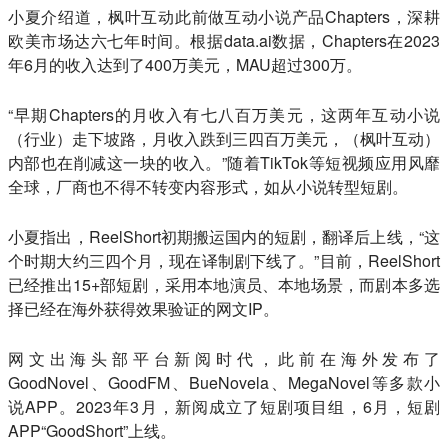
小夏介绍道，枫叶互动此前做互动小说产品Chapters，深耕
欧美市场达六七年时间。根据data.ai数据，Chapters在2023
年6月的收入达到了400万美元，MAU超过300万。
“早期Chapters的月收入有七八百万美元，这两年互动小说
（行业）走下坡路，月收入跌到三四百万美元，（枫叶互动）
内部也在削减这一块的收入。”随着TikTok等短视频应用风靡
全球，厂商也不得不转变内容形式，如从小说转型短剧。
小夏指出，ReelShort初期搬运国内的短剧，翻译后上线，“这
个时期大约三四个月，现在译制剧下线了。”目前，ReelShort
已经推出15+部短剧，采用本地演员、本地场景，而剧本多选
择已经在海外获得效果验证的网文IP。
网文出海头部平台新阅时代，此前在海外发布了
GoodNovel、GoodFM、BueNovela、MegaNovel等多款小
说APP。2023年3月，新阅成立了短剧项目组，6月，短剧
APP“GoodShort”上线。